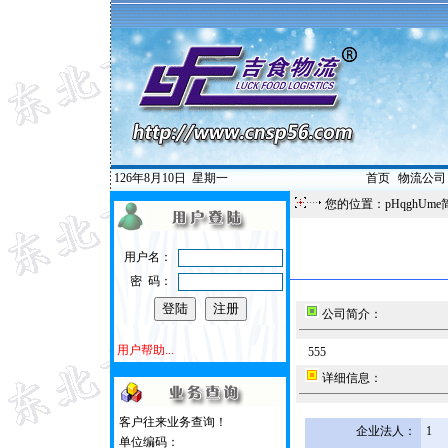
126年8月10日
星期一
首页
|
物流公司
您的位置：pHqghUme
用户名：
密 码：
公司简介：
用户帮助...
555
详细信息：
客户往来业务查询！
企业法人：
1
单位编码：