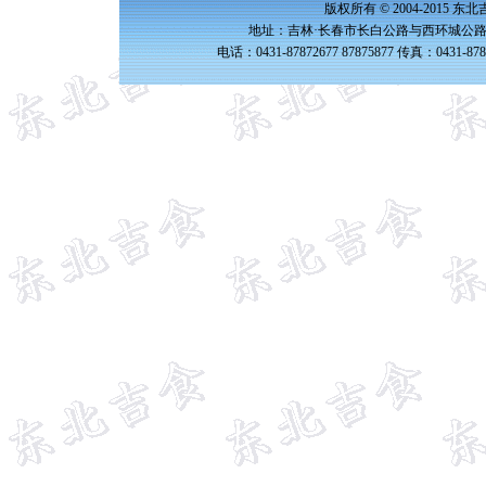
版权所有 © 2004-2015 
地址：吉林·长春市长白公路与西环城公路交
电话：0431-87872677 87875877 传真：0431-87