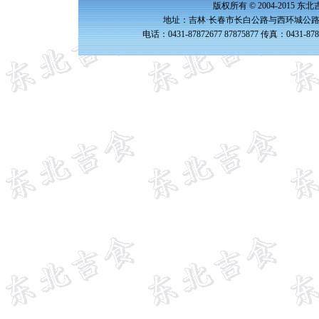
版权所有 © 2004-2015 
地址：吉林·长春市长白公路与西环城公路交
电话：0431-87872677 87875877 传真：0431-87