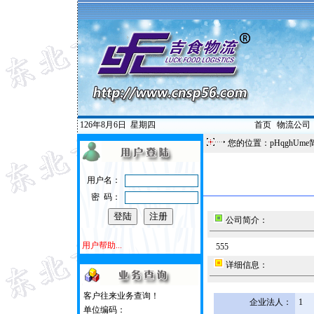
126年8月6日
星期四
首页
|
物流公司
您的位置：pHqghUme
用户名：
密 码：
公司简介：
用户帮助...
555
详细信息：
客户往来业务查询！
企业法人：
1
单位编码：