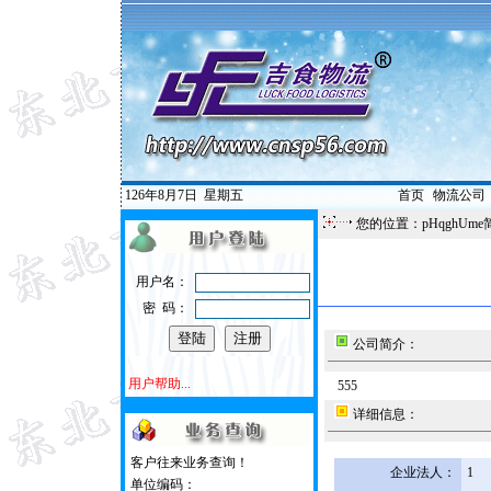
126年8月7日
星期五
首页
|
物流公司
您的位置：pHqghUme
用户名：
密 码：
公司简介：
用户帮助...
555
详细信息：
客户往来业务查询！
企业法人：
1
单位编码：