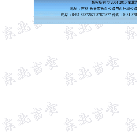
版权所有 © 2004-2015 
地址：吉林·长春市长白公路与西环城公路交
电话：0431-87872677 87875877 传真：0431-87