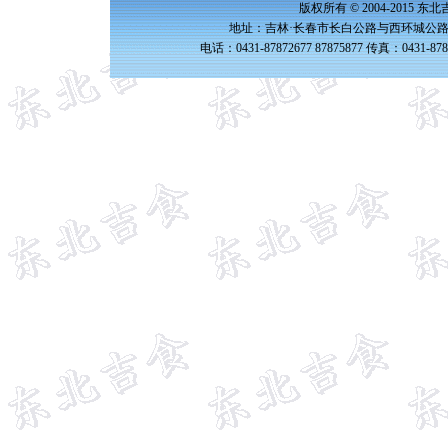
版权所有 © 2004-2015 
地址：吉林·长春市长白公路与西环城公路交
电话：0431-87872677 87875877 传真：0431-87