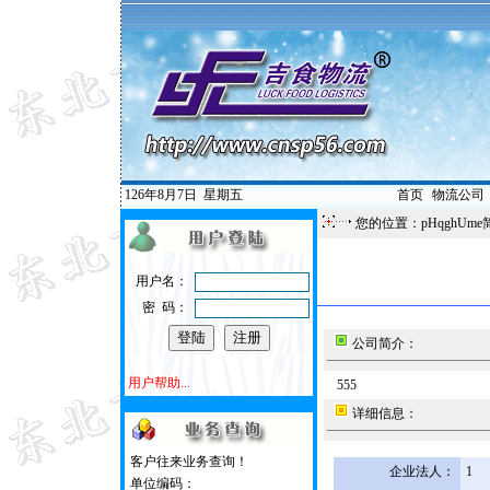
126年8月7日
星期五
首页
|
物流公司
您的位置：pHqghUme
用户名：
密 码：
公司简介：
用户帮助...
555
详细信息：
客户往来业务查询！
企业法人：
1
单位编码：