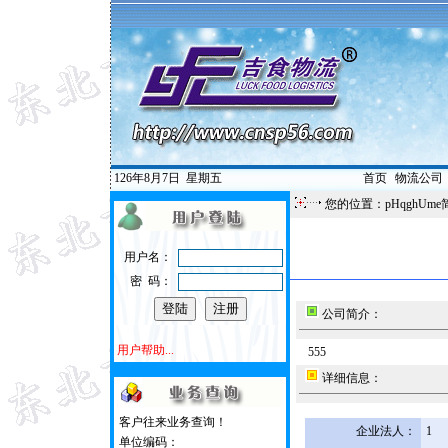
126年8月7日
星期五
首页
|
物流公司
您的位置：pHqghUme
用户名：
密 码：
公司简介：
用户帮助...
555
详细信息：
客户往来业务查询！
企业法人：
1
单位编码：