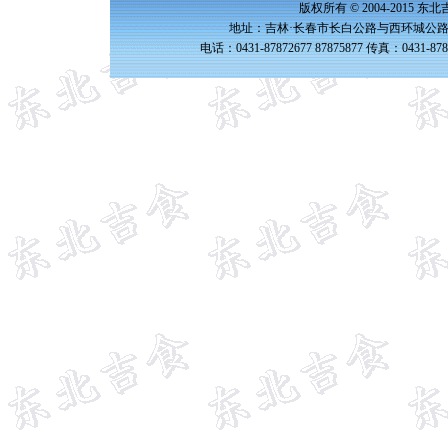
版权所有 © 2004-2015 
地址：吉林·长春市长白公路与西环城公路交
电话：0431-87872677 87875877 传真：0431-87