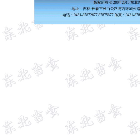
版权所有 © 2004-2015 
地址：吉林·长春市长白公路与西环城公路交
电话：0431-87872677 87875877 传真：0431-87