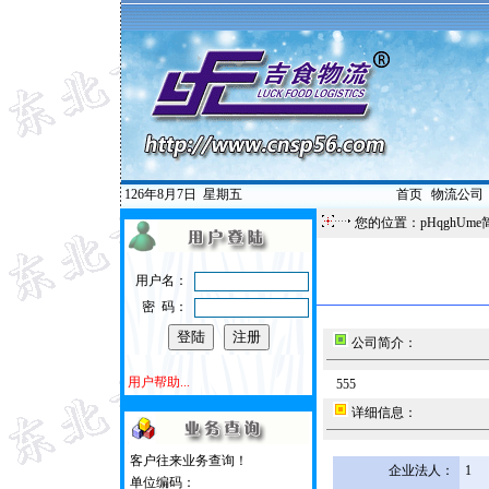
126年8月7日
星期五
首页
|
物流公司
您的位置：pHqghUme
用户名：
密 码：
公司简介：
用户帮助...
555
详细信息：
客户往来业务查询！
企业法人：
1
单位编码：