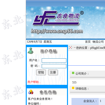
126年8月7日
星期五
首页
|
物流公司
您的位置：pHqghUme
用户名：
密 码：
公司简介：
用户帮助...
555
详细信息：
客户往来业务查询！
企业法人：
1
单位编码：