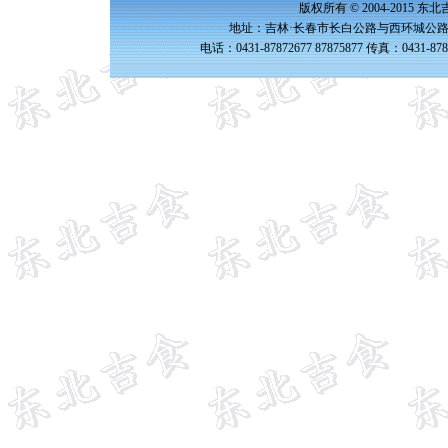
版权所有 © 2004-2015 
地址：吉林·长春市长白公路与西环城公路交
电话：0431-87872677 87875877 传真：0431-87