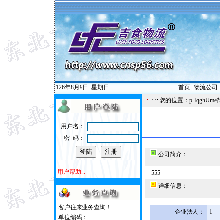
126年8月9日
星期日
首页
|
物流公司
您的位置：pHqghUme
用户名：
密 码：
公司简介：
用户帮助...
555
详细信息：
客户往来业务查询！
企业法人：
1
单位编码：