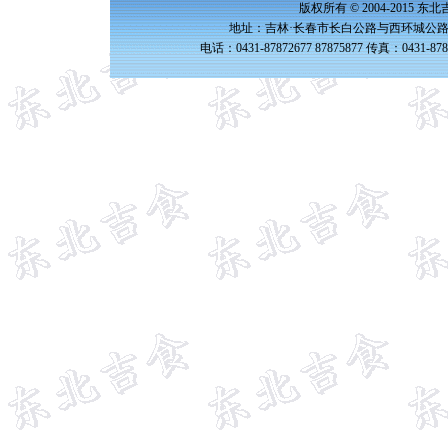
版权所有 © 2004-2015 
地址：吉林·长春市长白公路与西环城公路交
电话：0431-87872677 87875877 传真：0431-87