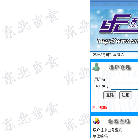
126年8月8日
星期六
用户名：
密 码：
用户帮助...
客户往来业务查询！
单位编码：