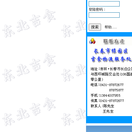
登陆密码：
帮助......