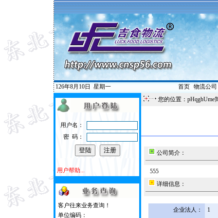
126年8月10日
星期一
首页
|
物流公司
您的位置：pHqghUme
用户名：
密 码：
公司简介：
用户帮助...
555
详细信息：
客户往来业务查询！
企业法人：
1
单位编码：