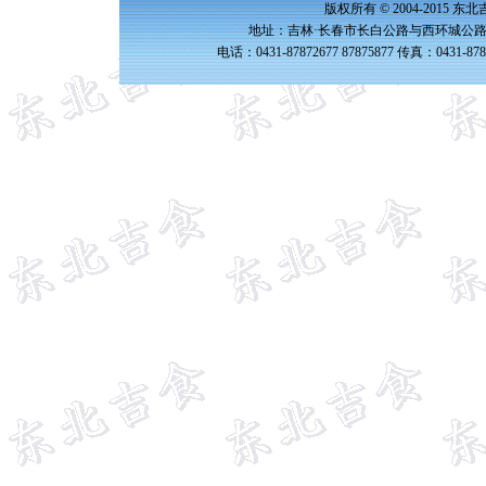
版权所有 © 2004-2015 
地址：吉林·长春市长白公路与西环城公路交
电话：0431-87872677 87875877 传真：0431-87