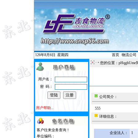
126年8月6日
星期四
首页
|
物流公司
您的位置：pHqghUme
用户名：
密 码：
公司简介：
用户帮助...
555
详细信息：
客户往来业务查询！
企业法人：
1
单位编码：