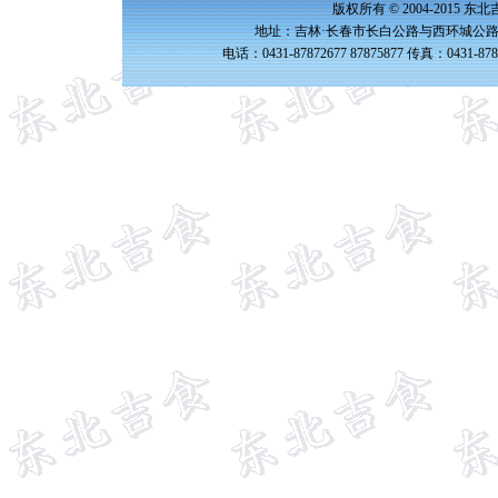
版权所有 © 2004-2015 
地址：吉林·长春市长白公路与西环城公路交
电话：0431-87872677 87875877 传真：0431-87