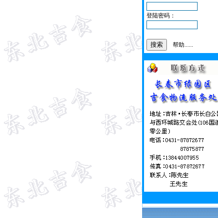
登陆密码：
帮助......