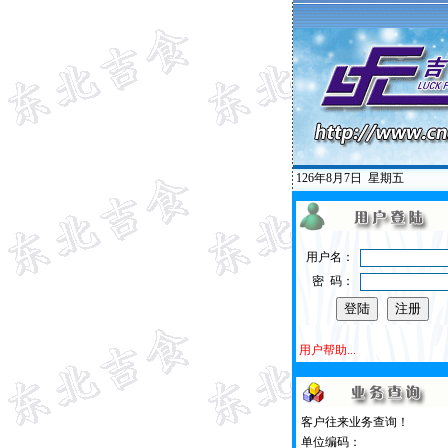
126年8月7日
星期五
用户名：
密 码：
用户帮助...
客户往来业务查询！
单位编码：