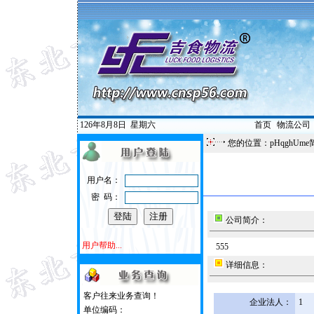
126年8月8日
星期六
首页
|
物流公司
您的位置：pHqghUme
用户名：
密 码：
公司简介：
用户帮助...
555
详细信息：
客户往来业务查询！
企业法人：
1
单位编码：