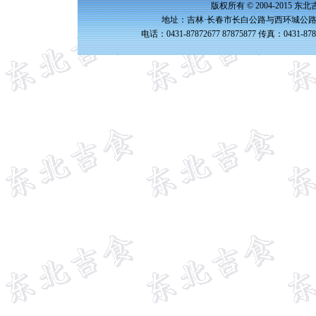
版权所有 © 2004-2015 
地址：吉林·长春市长白公路与西环城公路交
电话：0431-87872677 87875877 传真：0431-87