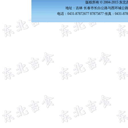
版权所有 © 2004-2015 
地址：吉林·长春市长白公路与西环城公路交
电话：0431-87872677 87875877 传真：0431-87