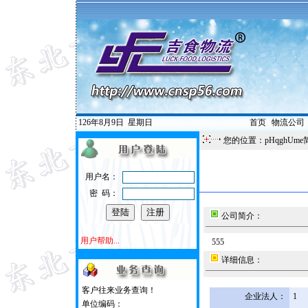
126年8月9日
星期日
首页
|
物流公司
您的位置：pHqghUme
用户名：
密 码：
公司简介：
用户帮助...
555
详细信息：
客户往来业务查询！
企业法人：
1
单位编码：