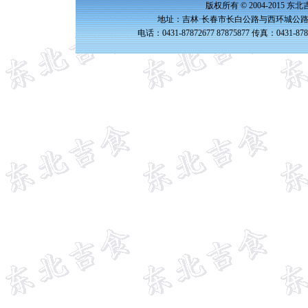
版权所有 © 2004-2015 
地址：吉林·长春市长白公路与西环城公路交
电话：0431-87872677 87875877 传真：0431-87