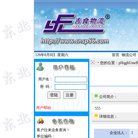
126年8月8日
星期六
首页
|
物流公司
您的位置：pHqghUme
用户名：
密 码：
公司简介：
用户帮助...
555
详细信息：
客户往来业务查询！
企业法人：
1
单位编码：