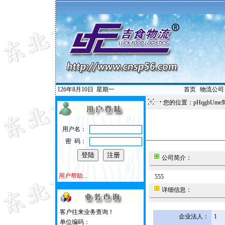
126年8月10日
星期一
首页
|
物流公司
您的位置：pHqghUme
用户名：
密 码：
公司简介：
用户帮助...
555
详细信息：
客户往来业务查询！
企业法人：
1
单位编码：