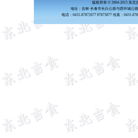
版权所有 © 2004-2015 
地址：吉林·长春市长白公路与西环城公路交
电话：0431-87872677 87875877 传真：0431-87