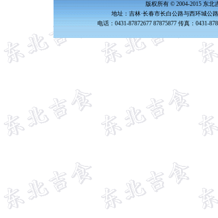
版权所有 © 2004-2015 
地址：吉林·长春市长白公路与西环城公路交
电话：0431-87872677 87875877 传真：0431-87