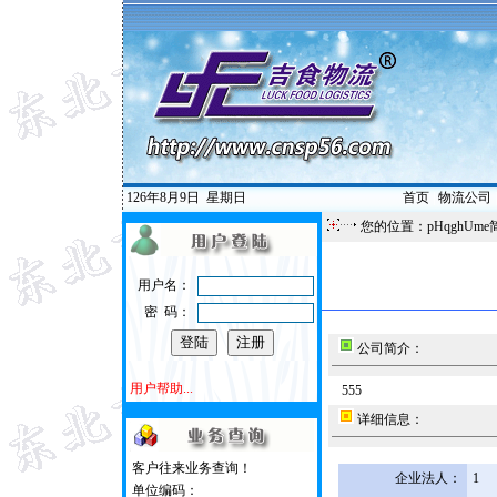
126年8月9日
星期日
首页
|
物流公司
您的位置：pHqghUme
用户名：
密 码：
公司简介：
用户帮助...
555
详细信息：
客户往来业务查询！
企业法人：
1
单位编码：