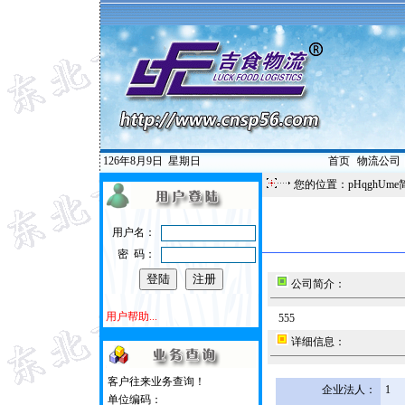
126年8月9日
星期日
首页
|
物流公司
您的位置：pHqghUme
用户名：
密 码：
公司简介：
用户帮助...
555
详细信息：
客户往来业务查询！
企业法人：
1
单位编码：