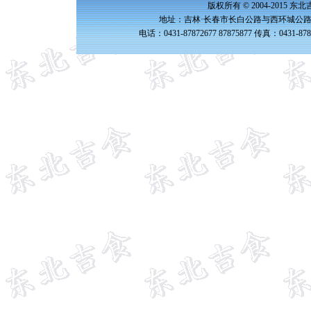
版权所有 © 2004-2015 
地址：吉林·长春市长白公路与西环城公路交
电话：0431-87872677 87875877 传真：0431-87