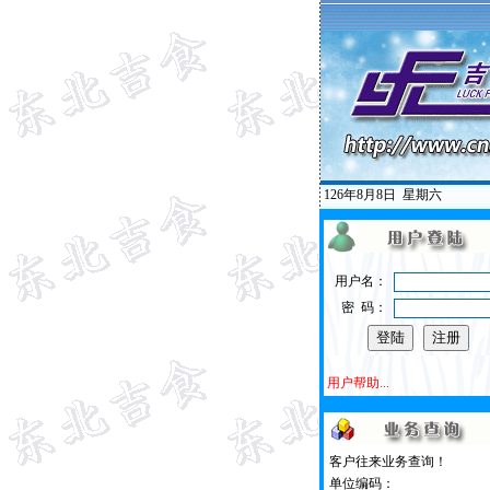
126年8月8日
星期六
用户名：
密 码：
用户帮助...
客户往来业务查询！
单位编码：