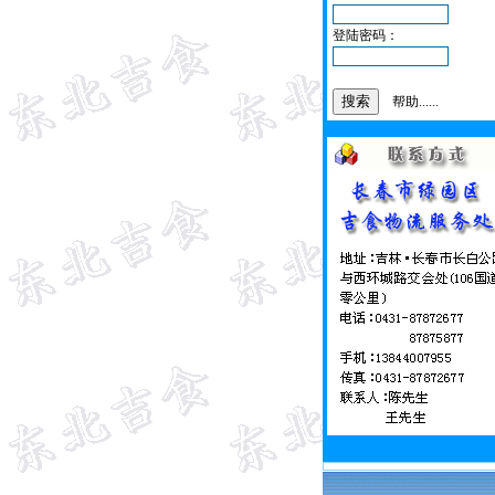
登陆密码：
帮助......