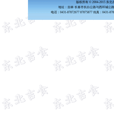
版权所有 © 2004-2015 
地址：吉林·长春市长白公路与西环城公路交
电话：0431-87872677 87875877 传真：0431-87