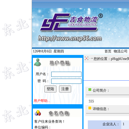
126年8月6日
星期四
首页
|
物流公司
您的位置：pHqghUme
用户名：
密 码：
公司简介：
用户帮助...
555
详细信息：
客户往来业务查询！
企业法人：
1
单位编码：