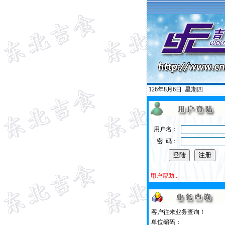
126年8月6日
星期四
用户名：
密 码：
用户帮助...
客户往来业务查询！
单位编码：