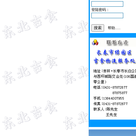
登陆密码：
帮助......