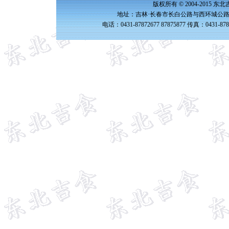
版权所有 © 2004-2015 
地址：吉林·长春市长白公路与西环城公路交
电话：0431-87872677 87875877 传真：0431-87