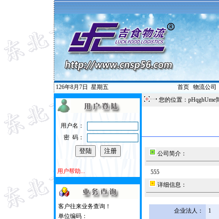
126年8月7日
星期五
首页
|
物流公司
您的位置：pHqghUme
用户名：
密 码：
公司简介：
用户帮助...
555
详细信息：
客户往来业务查询！
企业法人：
1
单位编码：