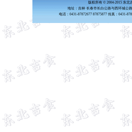
版权所有 © 2004-2015 
地址：吉林·长春市长白公路与西环城公路交
电话：0431-87872677 87875877 传真：0431-87