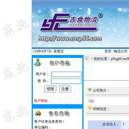
126年8月7日
星期五
首页
|
物流公司
您的位置：pHqghUme
用户名：
密 码：
公司简介：
用户帮助...
555
详细信息：
客户往来业务查询！
企业法人：
1
单位编码：