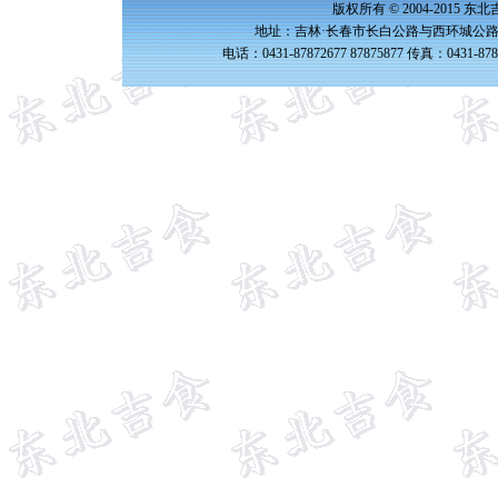
版权所有 © 2004-2015 
地址：吉林·长春市长白公路与西环城公路交
电话：0431-87872677 87875877 传真：0431-87