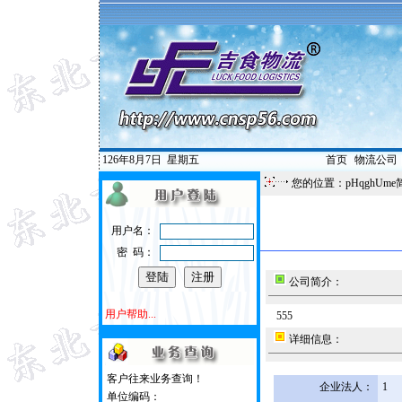
126年8月7日
星期五
首页
|
物流公司
您的位置：pHqghUme
用户名：
密 码：
公司简介：
用户帮助...
555
详细信息：
客户往来业务查询！
企业法人：
1
单位编码：