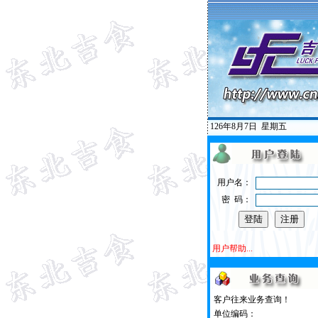
126年8月7日
星期五
用户名：
密 码：
用户帮助...
客户往来业务查询！
单位编码：