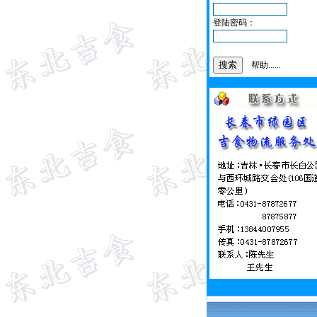
登陆密码：
帮助......