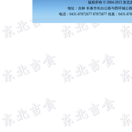
版权所有 © 2004-2015 
地址：吉林·长春市长白公路与西环城公路交
电话：0431-87872677 87875877 传真：0431-87