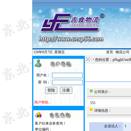
126年8月7日
星期五
首页
|
物流公司
您的位置：pHqghUme
用户名：
密 码：
公司简介：
用户帮助...
555
详细信息：
客户往来业务查询！
企业法人：
1
单位编码：