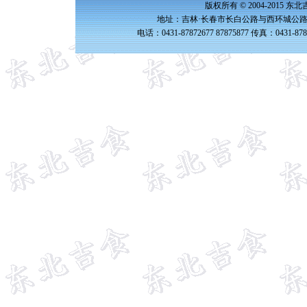
版权所有 © 2004-2015 
地址：吉林·长春市长白公路与西环城公路交
电话：0431-87872677 87875877 传真：0431-87