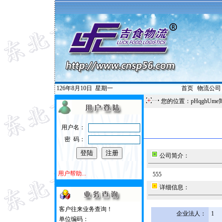
126年8月10日
星期一
首页
|
物流公司
您的位置：pHqghUme
用户名：
密 码：
公司简介：
用户帮助...
555
详细信息：
客户往来业务查询！
企业法人：
1
单位编码：