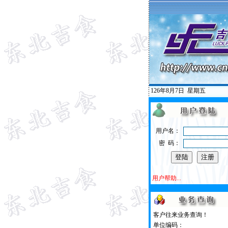
126年8月7日
星期五
用户名：
密 码：
用户帮助...
客户往来业务查询！
单位编码：