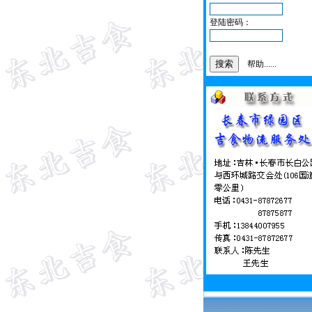
登陆密码：
帮助......