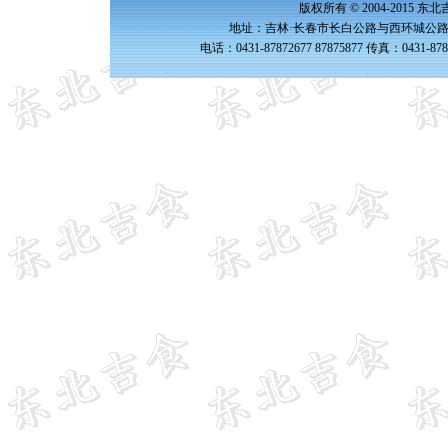
版权所有 © 2004-2015 
地址：吉林·长春市长白公路与西环城公路交
电话：0431-87872677 87875877 传真：0431-87