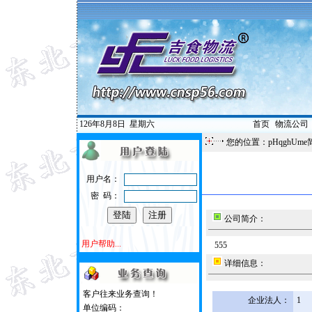
126年8月8日
星期六
首页
|
物流公司
您的位置：pHqghUme
用户名：
密 码：
公司简介：
用户帮助...
555
详细信息：
客户往来业务查询！
企业法人：
1
单位编码：