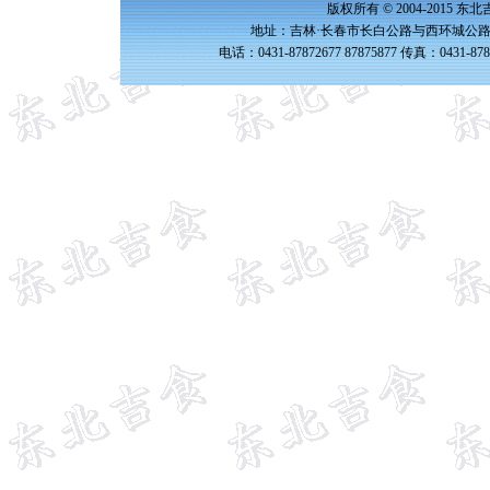
版权所有 © 2004-2015 
地址：吉林·长春市长白公路与西环城公路交
电话：0431-87872677 87875877 传真：0431-87