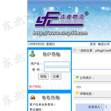
126年8月9日
星期日
首页
|
物流公司
您的位置：pHqghUme
用户名：
密 码：
公司简介：
用户帮助...
555
详细信息：
客户往来业务查询！
企业法人：
1
单位编码：