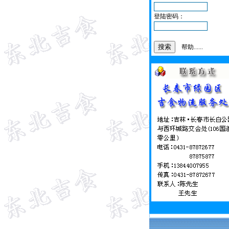
登陆密码：
帮助......