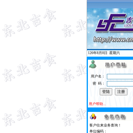
126年8月8日
星期六
用户名：
密 码：
用户帮助...
客户往来业务查询！
单位编码：