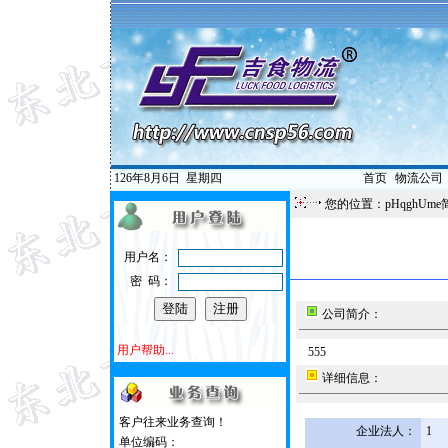
126年8月6日
星期四
首页
|
物流公司
您的位置：pHqghUme
用户名：
密 码：
公司简介：
用户帮助...
555
详细信息：
客户往来业务查询！
企业法人：
1
单位编码：