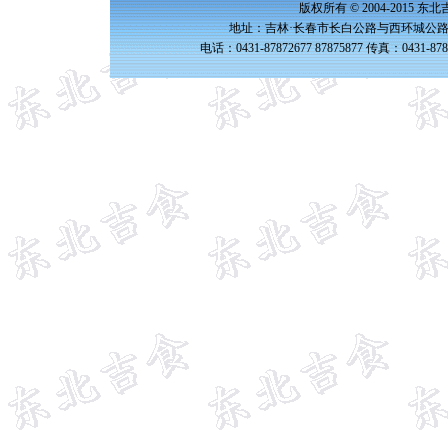
版权所有 © 2004-2015 
地址：吉林·长春市长白公路与西环城公路交
电话：0431-87872677 87875877 传真：0431-87