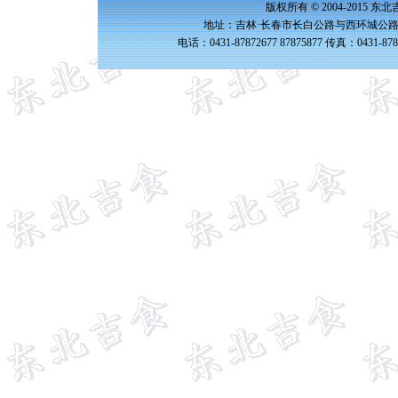
版权所有 © 2004-2015 
地址：吉林·长春市长白公路与西环城公路交
电话：0431-87872677 87875877 传真：0431-87