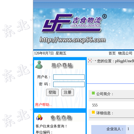
126年8月7日
星期五
首页
|
物流公司
您的位置：pHqghUme
用户名：
密 码：
公司简介：
用户帮助...
555
详细信息：
客户往来业务查询！
企业法人：
1
单位编码：