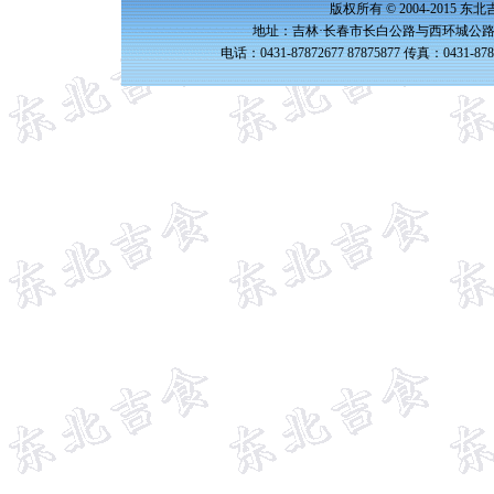
版权所有 © 2004-2015 
地址：吉林·长春市长白公路与西环城公路交
电话：0431-87872677 87875877 传真：0431-87