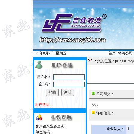
126年8月7日
星期五
首页
|
物流公司
您的位置：pHqghUme
用户名：
密 码：
公司简介：
用户帮助...
555
详细信息：
客户往来业务查询！
企业法人：
1
单位编码：