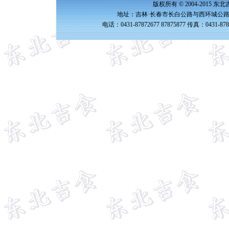
版权所有 © 2004-2015 
地址：吉林·长春市长白公路与西环城公路交
电话：0431-87872677 87875877 传真：0431-87