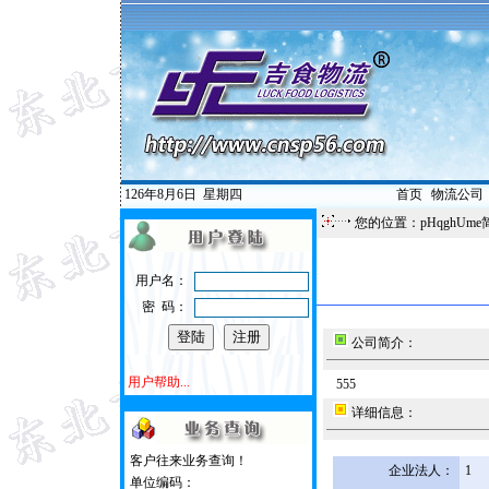
126年8月6日
星期四
首页
|
物流公司
您的位置：pHqghUme
用户名：
密 码：
公司简介：
用户帮助...
555
详细信息：
客户往来业务查询！
企业法人：
1
单位编码：