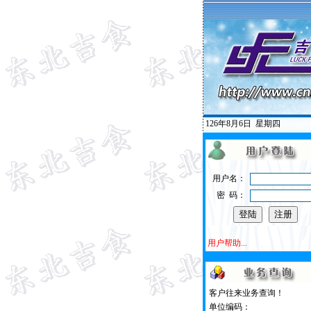
126年8月6日
星期四
用户名：
密 码：
用户帮助...
客户往来业务查询！
单位编码：