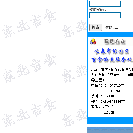
登陆密码：
帮助......