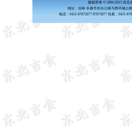
版权所有 © 2004-2015 
地址：吉林·长春市长白公路与西环城公路交
电话：0431-87872677 87875877 传真：0431-87