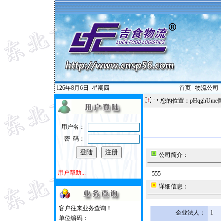
126年8月6日
星期四
首页
|
物流公司
您的位置：pHqghUme
用户名：
密 码：
公司简介：
用户帮助...
555
详细信息：
客户往来业务查询！
企业法人：
1
单位编码：