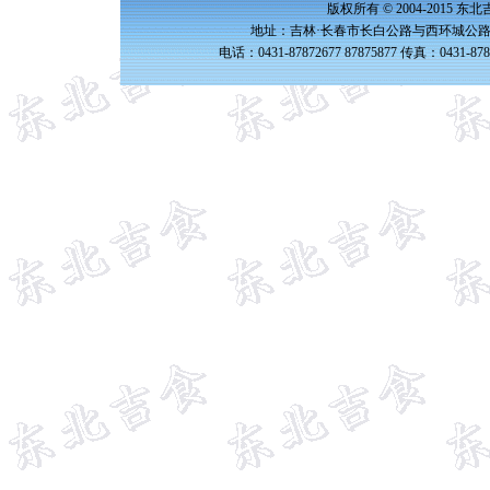
版权所有 © 2004-2015 
地址：吉林·长春市长白公路与西环城公路交
电话：0431-87872677 87875877 传真：0431-87