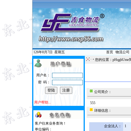
126年8月7日
星期五
首页
|
物流公司
您的位置：pHqghUme
用户名：
密 码：
公司简介：
用户帮助...
555
详细信息：
客户往来业务查询！
企业法人：
1
单位编码：