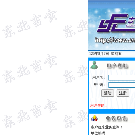
126年8月7日
星期五
用户名：
密 码：
用户帮助...
客户往来业务查询！
单位编码：