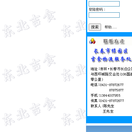
登陆密码：
帮助......