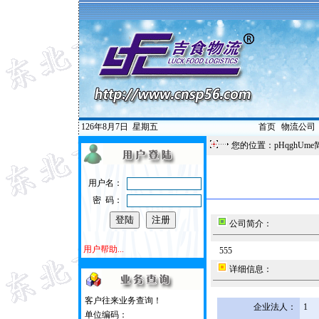
126年8月7日
星期五
首页
|
物流公司
您的位置：pHqghUme
用户名：
密 码：
公司简介：
用户帮助...
555
详细信息：
客户往来业务查询！
企业法人：
1
单位编码：