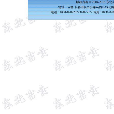
版权所有 © 2004-2015 
地址：吉林·长春市长白公路与西环城公路交
电话：0431-87872677 87875877 传真：0431-87