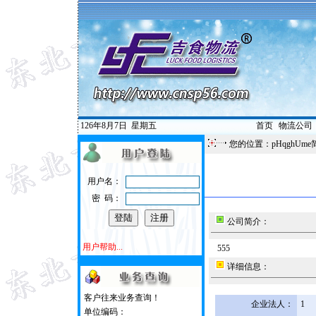
126年8月7日
星期五
首页
|
物流公司
您的位置：pHqghUme
用户名：
密 码：
公司简介：
用户帮助...
555
详细信息：
客户往来业务查询！
企业法人：
1
单位编码：