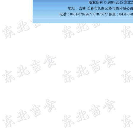
版权所有 © 2004-2015 
地址：吉林·长春市长白公路与西环城公路交
电话：0431-87872677 87875877 传真：0431-87