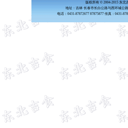
版权所有 © 2004-2015 
地址：吉林·长春市长白公路与西环城公路交
电话：0431-87872677 87875877 传真：0431-87