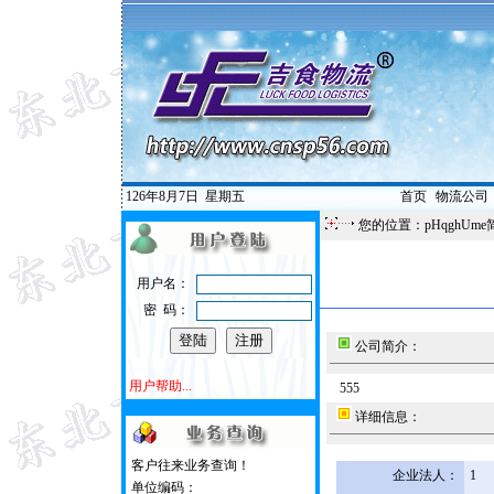
126年8月7日
星期五
首页
|
物流公司
您的位置：pHqghUme
用户名：
密 码：
公司简介：
用户帮助...
555
详细信息：
客户往来业务查询！
企业法人：
1
单位编码：