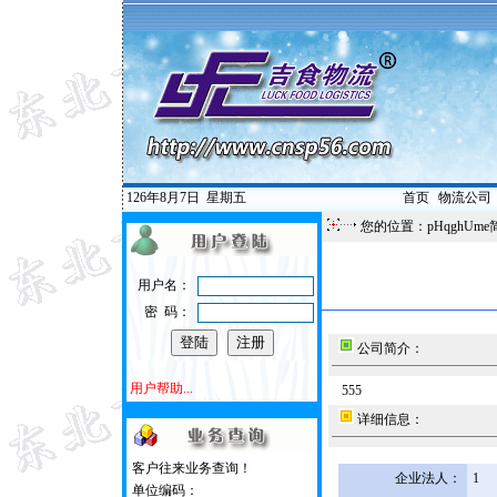
126年8月7日
星期五
首页
|
物流公司
您的位置：pHqghUme
用户名：
密 码：
公司简介：
用户帮助...
555
详细信息：
客户往来业务查询！
企业法人：
1
单位编码：