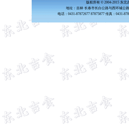
版权所有 © 2004-2015 
地址：吉林·长春市长白公路与西环城公路交
电话：0431-87872677 87875877 传真：0431-87