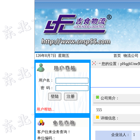
126年8月7日
星期五
首页
|
物流公司
您的位置：pHqghUme
用户名：
密 码：
公司简介：
用户帮助...
555
详细信息：
客户往来业务查询！
企业法人：
1
单位编码：