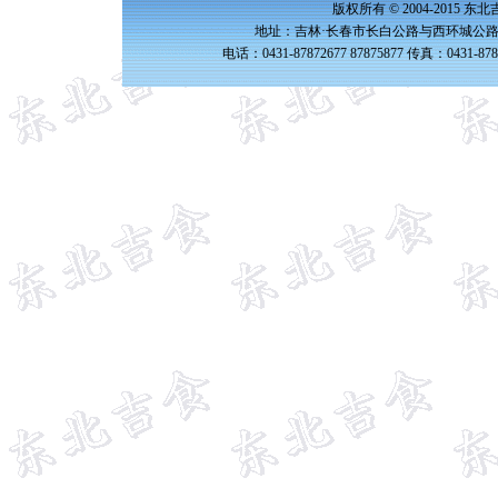
版权所有 © 2004-2015 
地址：吉林·长春市长白公路与西环城公路交
电话：0431-87872677 87875877 传真：0431-87