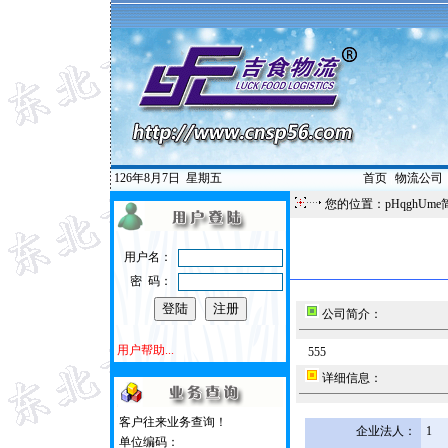
126年8月7日
星期五
首页
|
物流公司
您的位置：pHqghUme
用户名：
密 码：
公司简介：
用户帮助...
555
详细信息：
客户往来业务查询！
企业法人：
1
单位编码：