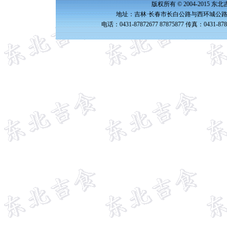
版权所有 © 2004-2015 
地址：吉林·长春市长白公路与西环城公路交
电话：0431-87872677 87875877 传真：0431-87