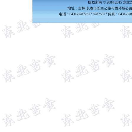
版权所有 © 2004-2015 
地址：吉林·长春市长白公路与西环城公路交
电话：0431-87872677 87875877 传真：0431-87