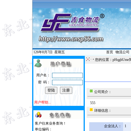
126年8月7日
星期五
首页
|
物流公司
您的位置：pHqghUme
用户名：
密 码：
公司简介：
用户帮助...
555
详细信息：
客户往来业务查询！
企业法人：
1
单位编码：