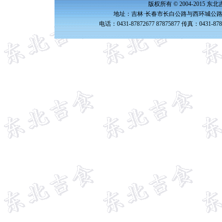
版权所有 © 2004-2015 
地址：吉林·长春市长白公路与西环城公路交
电话：0431-87872677 87875877 传真：0431-87