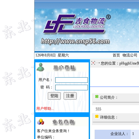
126年8月8日
星期六
首页
|
物流公司
您的位置：pHqghUme
用户名：
密 码：
公司简介：
用户帮助...
555
详细信息：
客户往来业务查询！
企业法人：
1
单位编码：