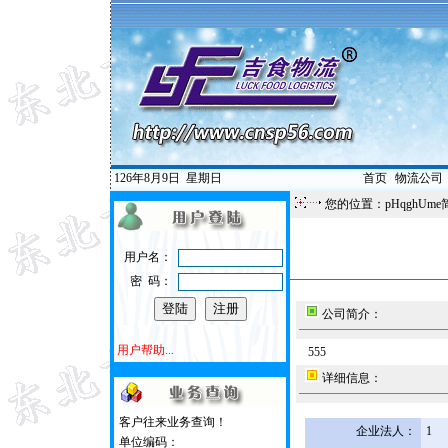
126年8月9日
星期日
首页
|
物流公司
您的位置：pHqghUme
用户名：
密 码：
公司简介：
用户帮助...
555
详细信息：
客户往来业务查询！
企业法人：
1
单位编码：