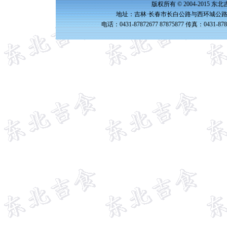
版权所有 © 2004-2015 
地址：吉林·长春市长白公路与西环城公路交
电话：0431-87872677 87875877 传真：0431-87