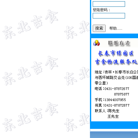
登陆密码：
帮助......