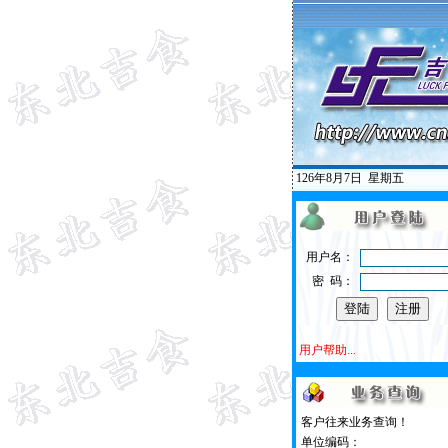
126年8月7日
星期五
用户名：
密 码：
用户帮助...
客户往来业务查询！
单位编码：