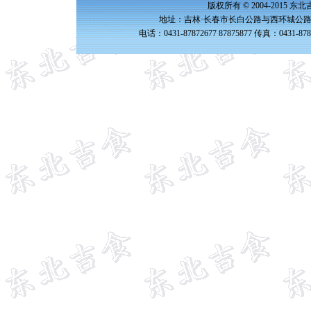
版权所有 © 2004-2015 
地址：吉林·长春市长白公路与西环城公路交
电话：0431-87872677 87875877 传真：0431-87