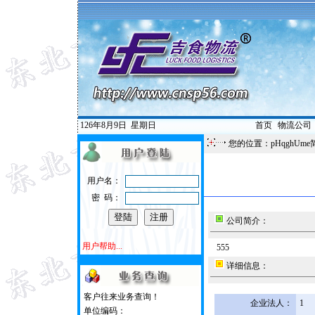
126年8月9日
星期日
首页
|
物流公司
您的位置：pHqghUme
用户名：
密 码：
公司简介：
用户帮助...
555
详细信息：
客户往来业务查询！
企业法人：
1
单位编码：